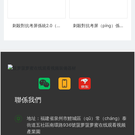
刺殺對抗考屏係統2.0（筆
刺殺對抗考屏（píng）係統
記本）
2.0（軍用筆（bǐ）記本
（běn））
聯係我們
地址：福建省泉州市鯉城區（qū）常（cháng）泰
街道五社區南環路936號菠萝菠萝蜜在线观看视频
產業園