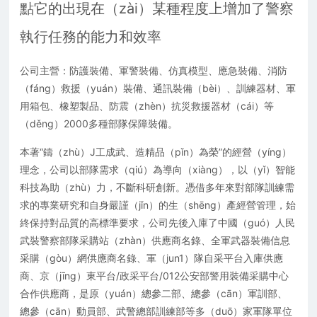
點它的出現在（zài）某種程度上增加了警察
執行任務的能力和效率
公司主營：防護裝備、軍警裝備、仿真模型、應急裝備、消防
（fáng）救援（yuán）裝備、通訊裝備（bèi）、訓練器材、軍
用箱包、橡塑製品、防震（zhèn）抗災救援器材（cái）等
（děng）2000多種部隊保障裝備。
本著“鑄（zhù）J工成武、造精品（pǐn）為榮”的經營（yíng）
理念，公司以部隊需求（qiú）為導向（xiàng），以（yǐ）智能
科技為助（zhù）力，不斷科研創新。憑借多年來對部隊訓練需
求的專業研究和自身嚴謹（jǐn）的生（shēng）產經營管理，始
終保持對品質的高標準要求，公司先後入庫了中國（guó）人民
武裝警察部隊采購站（zhàn）供應商名錄、全軍武器裝備信息
采購（gòu）網供應商名錄、軍（jun1）隊自采平台入庫供應
商、京（jīng）東平台/政采平台/012公安部警用裝備采購中心
合作供應商，是原（yuán）總參二部、總參（cān）軍訓部、
總參（cān）動員部、武警總部訓練部等多（duō）家軍隊單位