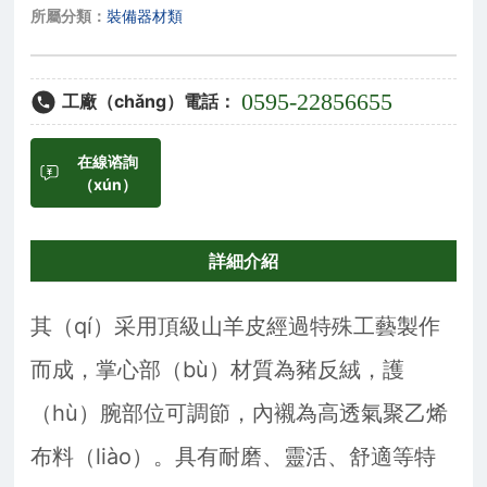
所屬分類：
裝備器材類
0595-22856655
工廠（chǎng）電話：
在線谘詢
（xún）
詳細介紹
其（qí）采用頂級山羊皮經過特殊工藝製作
而成，掌心部（bù）材質為豬反絨，護
（hù）腕部位可調節，內襯為高透氣聚乙烯
布料（liào）。具有耐磨、靈活、舒適等特