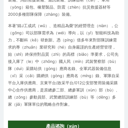
（yòng）箱包、橡塑製品、防震（zhèn）抗災救援器材等
2000多種部隊保障（zhàng）裝備。
本著“鑄J工成武（wǔ）、造精品為榮”的經營理念（niàn），公
（gōng）司以部隊需求為（wéi）導向，以（yǐ）智能科技為助
力，不斷科（kē）研創新。憑（píng）借多年來對部隊訓練需
求的專（zhuān）業研究和（hé）自身嚴謹的生產經營管理，
始（shǐ）終保持對品質（zhì）的高標（biāo）準要求，公司先
後入庫了（le）中（zhōng）國人民（mín）武裝警察部（bù）
隊（duì）采購站供（gòng）應商名錄、全軍武器裝備信息
（xī）采（cǎi）購網供（gòng）應商名（míng）錄、軍隊自采
平台入庫供應商、京東平台/政采平台/012公安部警用裝備采購
中心合作供應商，是原總參二部、總參軍訓（xùn）部（bù）、
總（zǒng）參動員部、武警總部訓練部（bù）等（děng）多
家（jiā）軍隊單位的戰略合作對象。
產品谘詢（xún）