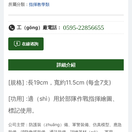
所屬分類：
指揮教學類
0595-22856655
工（gōng）廠電話：
在線谘詢
詳細介紹
[規格] :長19cm，寬約11.5cm (每盒7支)
[功用] :適（shì）用於部隊作戰指揮繪圖、
標記使用。
公司主營：防護裝（zhuāng）備、軍警裝備、仿真模型、應急
裝備、消防救援裝備、通訊裝備、訓練器材（cái）、軍用