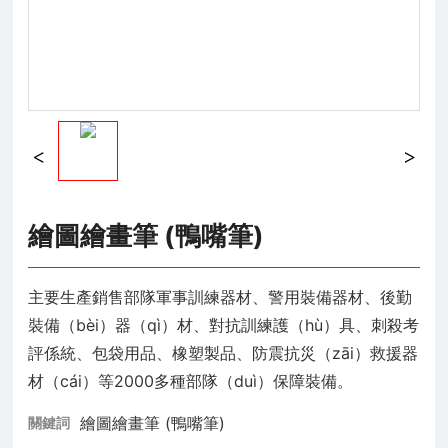
繪圖繪畫筆 (鴨嘴筆)
主要生產銷售部隊軍事訓練器材、警用裝備器材、後勤
裝備（bèi）器（qì）材、對抗訓練護（hù）具、刺殺考
評係統、包袋用品、橡塑製品、防震抗災（zāi）救援器
材（cái）等2000多種部隊（duì）保障裝備。
繪圖繪畫筆 (鴨嘴筆)
關鍵詞