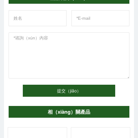
提交（jiāo）
相（xiàng）關產品